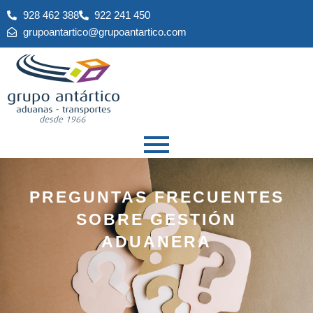
Ir
928 462 388
922 241 450
al
grupoantartico@grupoantartico.com
contenido
PREGUNTAS FRECUENTES
SOBRE GESTIÓN
ADUANERA